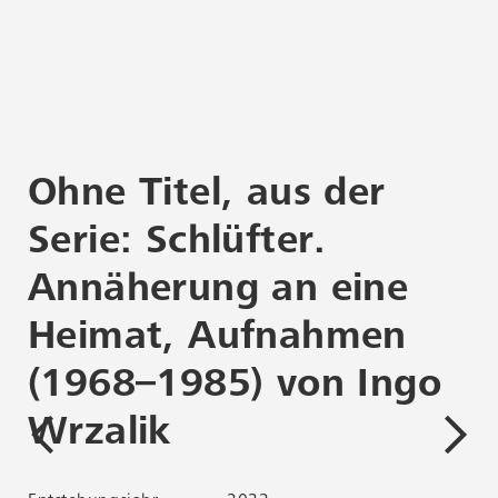
Ohne Titel, aus der
O
Serie: Schlüfter.
S
Annäherung an eine
A
Heimat, Aufnahmen
H
(1968–1985) von Ingo
(
Wrzalik
W