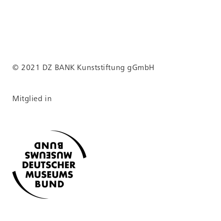
Zitiervorschläge
Jens Klein, Ohne Titel,
2022, aus der Serie:
Schlüfter. Annäherung an
eine Heimat, Aufnahmen
© 2021 DZ BANK Kunststiftung gGmbH
(1968–1985) von Ingo
Wrzalik
Online:
Mitglied in
nk.de/exponat/11502/
https://sammlung.kunststiftungdzbank.de/
Online:
nk.de/exponat/11502/
https://sammlung.kunststiftungdzbank.de/
Permalink