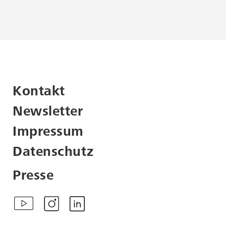
Dieses Objekt unterliegt
dem
Urheberrecht
.
Beachten Sie bitte, dass für
die Nutzung
urheberrechtlich
geschützter Werke
möglicherweise die
Kontakt
Zustimmung der
Rechteinhaber erforderlich
Newsletter
ist. Bei Fragen zur
Impressum
Nachnutzung wenden Sie
sich bitte an
Datenschutz
info@kunststiftungdzbank.de
.
Presse
Als Quellenangabe
empfehlen wir die
folgenden Informationen
zu verwenden: