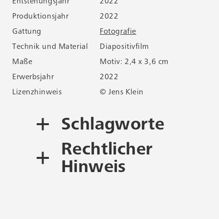
Entstehungsjahr
2022
Ent
Produktionsjahr
2022
Pro
Gattung
Fotografie
Ga
Technik und Material
Diapositivfilm
Tec
Maße
Motiv: 2,4 x 3,6 cm
Ma
Erwerbsjahr
2022
Erw
Lizenzhinweis
© Jens Klein
Liz
Schlagworte
Rechtlicher
Fotografie
Diapositiv
Hinweis
Urheberrecht und
Nachnutzung