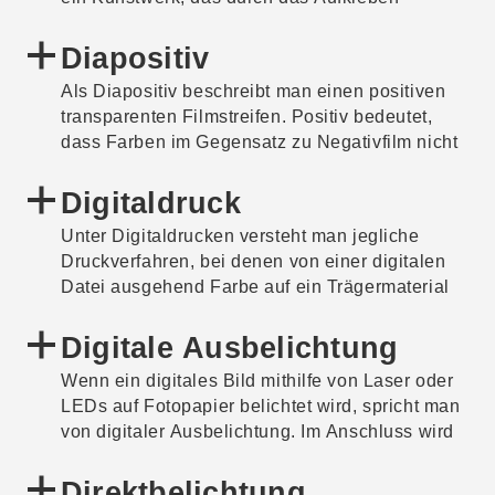
chemische Entwicklung des Papiers entstehen.
verschiedener Elemente auf einen Untergrund
Das in Rohform schwarze Papier wurde meist
entsteht. Auch die Technik wird als Collage
Diapositiv
für Abzüge von Diapositiven genutzt.
bezeichnet. Digital angefertigte Kunstwerke aus
Cibachromepapier wird inzwischen nicht mehr
Als Diapositiv beschreibt man einen positiven
übereinandergelegten Elementen bezeichnet
hergestellt.
transparenten Filmstreifen. Positiv bedeutet,
man hingegen als Montage.
dass Farben im Gegensatz zu Negativfilm nicht
umgekehrt dargestellt werden. Meist wird dieser
Filmstreifen zerschnitten und in Diarahmen
Digitaldruck
eingespannt. Mit »Dia« ist umgangssprachlich
Unter Digitaldrucken versteht man jegliche
der positive Filmstreifen mitsamt dem
Druckverfahren, bei denen von einer digitalen
Diarahmen gemeint, das in der Regel in einen
Datei ausgehend Farbe auf ein Trägermaterial
Projektor eingelegt wird. Positivfilm kann auch
aufgebracht wird. Hierzu zählen der
in Kombination mit einem Leuchtkasten
Pigmenttintenstrahldruck, der Tintenstrahldruck,
Digitale Ausbelichtung
ausgestellt und in unterschiedlichen Größen
der Thermosublimationsdruck und der
und Formaten als Material eines Kunstwerks
Wenn ein digitales Bild mithilfe von Laser oder
elektrofotografische Druck.
verwendet werden.
LEDs auf Fotopapier belichtet wird, spricht man
von digitaler Ausbelichtung. Im Anschluss wird
das Fotopapier chemisch entwickelt. Dadurch
wird die digitale Ausbelichtung zu den
Direktbelichtung