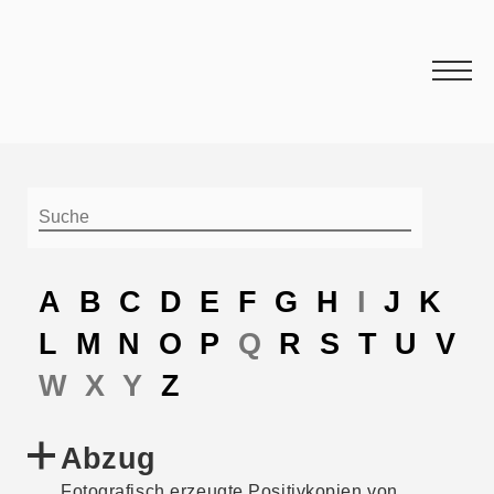
A
B
C
D
E
F
G
H
I
J
K
L
M
N
O
P
Q
R
S
T
U
V
W
X
Y
Z
Abzug
Fotografisch erzeugte Positivkopien von