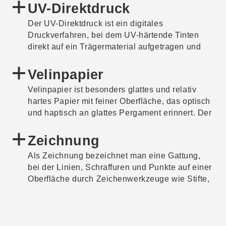
basieren auf digitalen Dateien und werden
UV-Direktdruck
deshalb zu den digitalen Druckverfahren
Der UV-Direktdruck ist ein digitales
gezählt. Beim Pigmenttintenstrahldruck wird
Druckverfahren, bei dem UV-härtende Tinten
pigmenthaltige Tinte verwendet. Pigmente sind
direkt auf ein Trägermaterial aufgetragen und
lichtunempfindliche Farbmittel, die als feste
durch ultraviolette Strahlung ausgehärtet
Bestandteile in der Farbe vorliegen und nicht
werden. Durch die Aushärtung haftet die Tinte,
Velinpapier
gelöst sind. Sie unterscheiden sich daher von
sodass Drucke auf unterschiedlichen
Farbstoffen.
Velinpapier ist besonders glattes und relativ
Materialien wie zum Beispiel Holz, Glas oder
hartes Papier mit feiner Oberfläche, das optisch
Metall möglich sind.
und haptisch an glattes Pergament erinnert. Der
Begriff leitet sich aus dem französischen ›vélin‹
(Kalbsleder) ab.
Zeichnung
Als Zeichnung bezeichnet man eine Gattung,
bei der Linien, Schraffuren und Punkte auf einer
Oberfläche durch Zeichenwerkzeuge wie Stifte,
Kreide, Tusche oder Kohle aufgetragen werden.