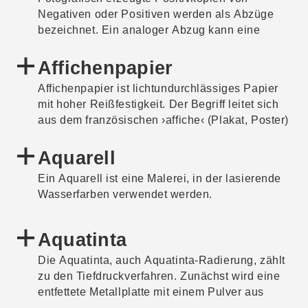
Negativen oder Positiven werden als Abzüge
bezeichnet. Ein analoger Abzug kann eine
Kontaktkopie sein, bei der das Negativ direkt
auf das lichtempfindliche Fotopapier gelegt und
Affichenpapier
belichtet wird. Auch eine Vergrößerung, bei der
Affichenpapier ist lichtundurchlässiges Papier
das Negativ in einen Vergrößerer eingelegt und
mit hoher Reißfestigkeit. Der Begriff leitet sich
auf das Fotopapier projiziert wird, bezeichnet
aus dem französischen ›affiche‹ (Plakat, Poster)
man als Abzug. Das belichtete Fotopapier wird
ab.
chemisch entwickelt und fixiert. Erst hierdurch
Aquarell
entsteht ein für unsere Augen sichtbares Bild.
Ein Aquarell ist eine Malerei, in der lasierende
Wasserfarben verwendet werden.
Aquatinta
Die Aquatinta, auch Aquatinta-Radierung, zählt
zu den Tiefdruckverfahren. Zunächst wird eine
entfettete Metallplatte mit einem Pulver aus
Asphalt und Harz bedeckt und erhitzt, sodass