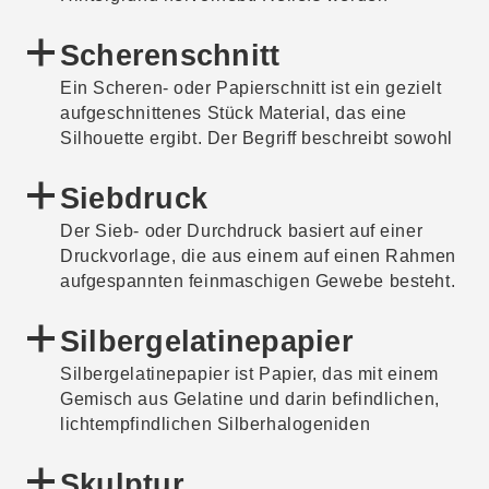
Wasser, der mit Kleister vermengt wird. Die
manchmal auch als Hybriden aus
Rohmasse wird in unterschiedliche Formen
zweidimensionalen Bildern und Bildhauerei
Scherenschnitt
gebracht und härtet aus.
beschrieben.
Ein Scheren- oder Papierschnitt ist ein gezielt
aufgeschnittenes Stück Material, das eine
Silhouette ergibt. Der Begriff beschreibt sowohl
die Technik als auch das entstehende
Kunstwerk.
Siebdruck
Der Sieb- oder Durchdruck basiert auf einer
Druckvorlage, die aus einem auf einen Rahmen
aufgespannten feinmaschigen Gewebe besteht.
Das Sieb setzt sich aus farbdurchlässigen und
farbundurchlässigen Stellen zusammen. Mit
Silbergelatinepapier
einer Rakel wird Farbe über dieses Sieb
Silbergelatinepapier ist Papier, das mit einem
gezogen, wodurch das Motiv, das sich auf dem
Gemisch aus Gelatine und darin befindlichen,
Sieb befindet, auf das darunterliegende Papier
lichtempfindlichen Silberhalogeniden
gedruckt wird.
beschichtet ist. Zu den
Silberhalogenidverbindungen gehören unter
Skulptur