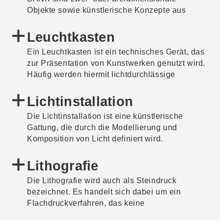
ebenfalls als Künstlerbuch bezeichnet.
Objekte sowie künstlerische Konzepte aus
verschiedenen Materialien. Sie werden von
Menschen in kreativen Prozessen geschaffen.
Leuchtkasten
Bei der Begegnung lösen sie emotionale
Ein Leuchtkasten ist ein technisches Gerät, das
Reaktionen aus und regen zum Nachdenken an.
zur Präsentation von Kunstwerken genutzt wird.
Häufig werden hiermit lichtdurchlässige
Materialien wie zum Beispiel Positiv- oder
Negativfilme durchleuchtet. Hinter diesem
Lichtinstallation
Material befinden sich Leuchtstoffröhren oder
Die Lichtinstallation ist eine künstlerische
Leuchtdioden (LED). Material und Lichtquelle
Gattung, die durch die Modellierung und
sind in der Regel von einem Rahmen umgeben,
Komposition von Licht definiert wird.
der die Kastenform bedingt.
Lithografie
Die Lithografie wird auch als Steindruck
bezeichnet. Es handelt sich dabei um ein
Flachdruckverfahren, das keine
Höhenunterschiede auf der Druckebene