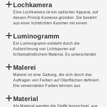
vorweist. Zunächst wird fetthaltige Tinte oder
Lochkamera
Kreide auf eine glatte Steinplatte aufgetragen.
Eine Lochkamera ist ein optischer Apparat, auf
Danach wird die Platte mit Salpetersäure und
dessen Prinzip Kameras gründen. Sie besteht
Gummiarabicum behandelt. Da die Oberfläche
aus einer lichtdichten Kammer mit einem
der Druckplatte durch die chemische
kleinen Loch auf einer Seite. Fallen
Behandlung fettabweisend wird, bleibt die
Lichtstrahlen in diese Öffnung, entsteht auf der
Luminogramm
fetthaltige Farbe nur noch dort hängen, wo
gegenüberliegenden Innenseite der Kammer ein
zuvor die fetthaltige Tinte oder Kreide
Ein Luminogramm entsteht durch die
seitenverkehrtes Bild der Außenwelt. Im
aufgetragen wurde. Anschließend wird Papier
Aufzeichnung von Lichtspuren auf
Gegensatz zu einer klassischen Kamera und
auf die Platte aufgelegt und mit viel Druck
lichtempfindlichem Material. Es unterscheidet
der Spiegelreflexkamera verfügt eine
angepresst.
sich dadurch von einem Fotogramm, bei dem
Lochkamera weder über einen Spiegel noch
ein Objekt zwischen Lichtquelle und
Malerei
über ein Objektiv oder einen Auslöser.
Aufnahmemedium platziert wird.
Malerei ist eine Gattung, die sich durch das
Auftragen von Farben auf Oberflächen definiert.
Die verwendeten Farben können aus
unterschiedlichen synthetischen oder
natürlichen chemischen Verbindungen
Material
bestehen.
Als Material werden die Stoffe bezeichnet, aus