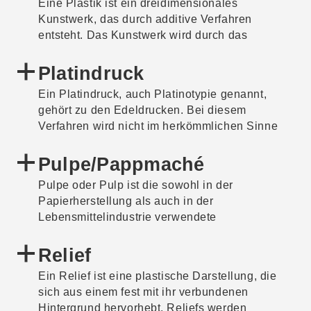
Eine Plastik ist ein dreidimensionales
Kunstwerk, das durch additive Verfahren
entsteht. Das Kunstwerk wird durch das
Aufbauen, Gießen oder Modellieren von
Material geschaffen. Die Plastik unterscheidet
Platindruck
sich dadurch von der Skulptur, die durch
Ein Platindruck, auch Platinotypie genannt,
subtraktive Verfahren entsteht.
gehört zu den Edeldrucken. Bei diesem
Verfahren wird nicht im herkömmlichen Sinne
gedruckt. Der »Druck« entsteht vielmehr durch
die Belichtung eines Negativs auf Papier. Das
Pulpe/Pappmaché
Papier wird durch Eintauchen in eine Lösung
Pulpe oder Pulp ist die sowohl in der
aus Eisensalz, Platin und optional Palladium
Papierherstellung als auch in der
lichtempfindlich gemacht. Nach der Belichtung
Lebensmittelindustrie verwendete
wird das Papier mehrmals gewässert,
Fachbezeichnung für Rohmasse, die aus
gewaschen und abschließend getrocknet.
verschiedenen Inhaltsstoffen bestehen kann.
Relief
Ein für das Material oft synonym verwendeter
Ein Relief ist eine plastische Darstellung, die
Begriff ist Pappmaché. Hierbei handelt es sich
sich aus einem fest mit ihr verbundenen
um einen Brei aus Zellstoff oder Holzstoff und
Hintergrund hervorhebt. Reliefs werden