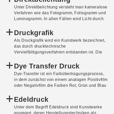
fotochemischen Verfahren gezählt.
Unter Direktbelichtung versteht man kameralose
Verfahren wie das Fotogramm, Foliogramm und
Luminogramm. In allen Fällen wird Licht durch
ein Objekt auf lichtempfindliches Papier
projiziert, das im Anschluss chemisch entwickelt
Druckgrafik
wird.
Als Druckgrafik wird ein Kunstwerk bezeichnet,
das durch drucktechnische
Vervielfältigungsverfahren entstanden ist. Die
technische Umsetzung lässt sich in
Durchdruckverfahren wie den Siebdruck,
Dye Transfer Druck
Flachdruckverfahren wie die Lithografie und
Dye-Transfer ist ein Farbübertragungsprozess,
den Offsetdruck, Hochdruckverfahren wie den
in dem zunächst von einem analogen Positivfilm
Holzschnitt oder Tiefdruckverfahren wie die
oder Negativfilm die Farben Rot, Grün und Blau
Fotogravüre, Aquatinta und Kaltnadelradierung
auf jeweils einem panchromatischen Film
einteilen.
belichtet werden. Panchromatisch heißt, dass
Edeldruck
der Film für das gesamte Farbspektrum des
Unter dem Begriff Edeldruck sind Kunstwerke
sichtbaren Lichts empfindlich ist. Von jedem der
gruppiert, deren Herstellungstechniken als