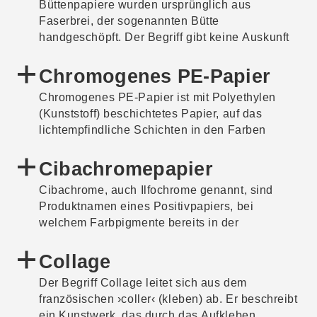
Büttenpapiere wurden ursprünglich aus
häufig synonym mit Bewegtbild verwendet. Zum
Faserbrei, der sogenannten Bütte
Bewegtbild zählen sowohl auf Filmmaterial
handgeschöpft. Der Begriff gibt keine Auskunft
aufgenommene und analog abgespielte Bilder
über das Material des Papiers, sondern verweist
als auch elektronisch sowie digital
auf den Herstellungsprozess. Heutzutage kann
Chromogenes PE-Papier
aufgenommenes und/oder abgespieltes
ein Büttenpapier auch maschinell geschöpft
Material.
Chromogenes PE-Papier ist mit Polyethylen
werden.
(Kunststoff) beschichtetes Papier, auf das
lichtempfindliche Schichten in den Farben
Cyan, Gelb und Magenta aufgetragen werden.
Cibachromepapier
Cibachrome, auch Ilfochrome genannt, sind
Produktnamen eines Positivpapiers, bei
welchem Farbpigmente bereits in der
Beschichtung enthalten sind und während des
Entwicklungsprozesses herausgelöst werden.
Collage
Es unterscheidet sich dadurch von anderen in
Der Begriff Collage leitet sich aus dem
fotografischen Prozessen verwendeten
französischen ›coller‹ (kleben) ab. Er beschreibt
Papieren, bei denen die Farben erst durch die
ein Kunstwerk, das durch das Aufkleben