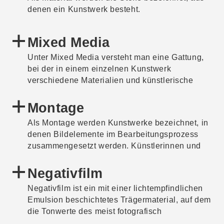
denen ein Kunstwerk besteht.
Mixed Media
Unter Mixed Media versteht man eine Gattung,
bei der in einem einzelnen Kunstwerk
verschiedene Materialien und künstlerische
Techniken kombiniert werden. Beispielsweise
können Farbe, Collage-Elemente, Fotografien,
Montage
Textilien oder gefundene Objekte in einem Werk
Als Montage werden Kunstwerke bezeichnet, in
vereint werden. Hierdurch entstehen neue
denen Bildelemente im Bearbeitungsprozess
visuelle Texturen, Bedeutungsebenen und
zusammengesetzt werden. Künstlerinnen und
konzeptuelle Verbindungen, die durch eine
Künstler können analog in der Dunkelkammer
einzelne Gattung nicht möglich wären.
oder digital mithilfe von
Negativfilm
Bildbearbeitungsprogrammen montieren.
Negativfilm ist ein mit einer lichtempfindlichen
Von den zusammengesetzten Bildelementen
Emulsion beschichtetes Trägermaterial, auf dem
wird im Anschluss meist ein Abzug oder Druck
die Tonwerte des meist fotografisch
angefertigt. Ein Kunstwerk, das durch das
aufgenommenen Motivs nach der Belichtung