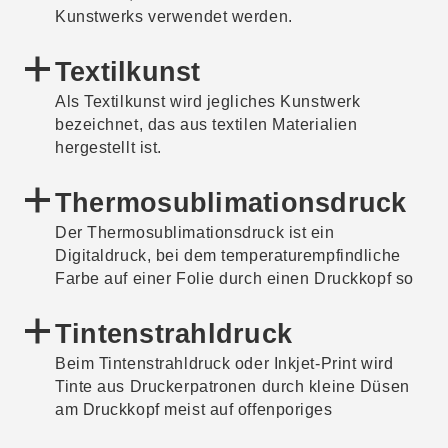
Kunstwerks verwendet werden.
Textilkunst
Als Textilkunst wird jegliches Kunstwerk
bezeichnet, das aus textilen Materialien
hergestellt ist.
Thermosublimationsdruck
Der Thermosublimationsdruck ist ein
Digitaldruck, bei dem temperaturempfindliche
Farbe auf einer Folie durch einen Druckkopf so
erhitzt wird, dass sie verdampft und sich mit
dem Papier verbindet. Drucke dieser Art können
Tintenstrahldruck
auf verschiedenen weiteren Materialien
Beim Tintenstrahldruck oder Inkjet-Print wird
ausgeführt werden. Hierbei legt sich die Farbe
Tinte aus Druckerpatronen durch kleine Düsen
auf die Oberfläche des jeweiligen Materials.
am Druckkopf meist auf offenporiges
Baumwollpapier gespritzt. Tintenstrahldrucke