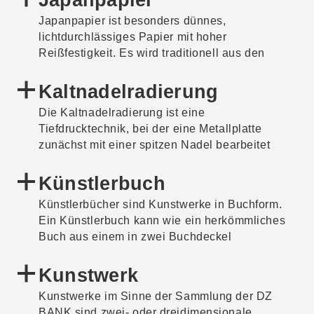
Japanpapier
bei der das positive Bild der Größe des
neuen Daten. Die zur Verfügung gestellten
Abgrenzungs- oder Stützmaterial im Bauwesen
Negativs entspricht.
Japanpapier ist besonders dünnes,
Datensätze sind stets in ihrer Anzahl begrenzt
und in der Tierhaltung verwendet.
lichtdurchlässiges Papier mit hoher
und können nie die Gesamtheit der Umwelt
Reißfestigkeit. Es wird traditionell aus den
abbilden.
Fasern der Pflanzen ›Kozo‹
(Papiermaulbeerbaum), ›Mitsumata‹
Kaltnadelradierung
(Japanischer Papierbusch) und ›Gampi‹
Die Kaltnadelradierung ist eine
(Japanischer Papierbaum) handgeschöpft und
Tiefdrucktechnik, bei der eine Metallplatte
für feine Druckarbeiten wie auch in der
zunächst mit einer spitzen Nadel bearbeitet
Restaurierung verwendet.
wird. Im Gegensatz zu anderen
Radierungstechniken wird die Platte daraufhin
Künstlerbuch
nicht geätzt. Stattdessen wird sie direkt mit
Künstlerbücher sind Kunstwerke in Buchform.
Druckfarbe bestrichen, die sich in die
Ein Künstlerbuch kann wie ein herkömmliches
Vertiefungen setzt. Überschüssige Farbe wird
Buch aus einem in zwei Buchdeckel
entfernt und dann die Platte auf Papier
gebundenen Buchblock bestehen. Alternative
gepresst, wodurch der eigentliche Druck
Präsentationsformen wie ein Leporello oder in
Kunstwerk
entsteht.
einer Box gesammelte und angeordnete lose
Kunstwerke im Sinne der Sammlung der DZ
Blätter, Fotografien oder Drucke werden
BANK sind zwei- oder dreidimensionale