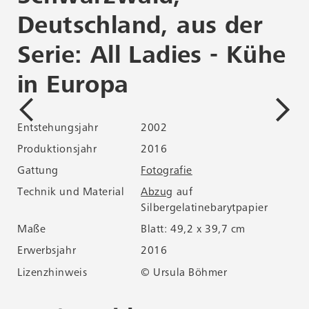
he
Deutschland, aus der
d
Serie: All Ladies - Kühe
K
in Europa
Ent
Pro
Entstehungsjahr
2002
Ga
Produktionsjahr
2016
Tec
Gattung
Fotografie
Technik und Material
Abzug
auf
Ma
Silbergelatinebarytpapier
Erw
Maße
Blatt: 49,2 x 39,7 cm
Liz
Erwerbsjahr
2016
Lizenzhinweis
© Ursula Böhmer