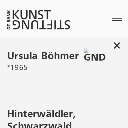
Ursula Böhmer
*1965
Hinterwäldler,
L
Schwarzwald,
G