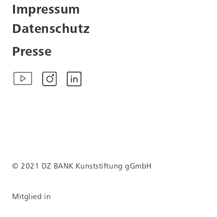
Impressum
Nachnutzung wenden Sie
sich bitte an
Datenschutz
info@kunststiftungdzbank.de
.
Presse
Als Quellenangabe
empfehlen wir die
folgenden Informationen
zu verwenden:
Zitiervorschläge
Ursula Böhmer,
Hinterwäldler,
Schwarzwald,
Deutschland, 2002/2016,
nk.de/exponat/7916/
© 2021 DZ BANK Kunststiftung gGmbH
aus der Serie: All Ladies -
Kühe in Europa
Online:
Mitglied in
nk.de/exponat/7916/
https://sammlung.kunststiftungdzbank.de/