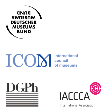
Online:
https://sammlung.kunststiftungdzbank.de/
Permalink