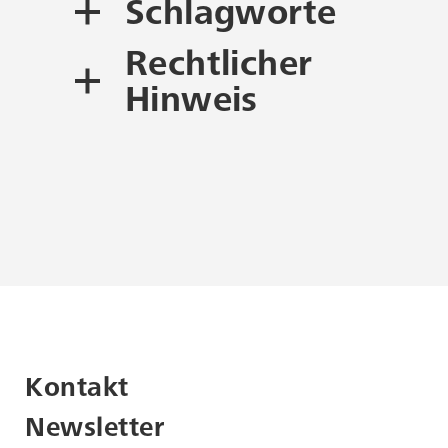
Schlagworte
Rechtlicher
Fotografie
Barytpapier
Hinweis
Silbergelatinebarytpapier
Urheberrecht und
Nachnutzung
Abzug
Dieses Objekt unterliegt
dem
Urheberrecht
.
Beachten Sie bitte, dass für
die Nutzung
urheberrechtlich
geschützter Werke
möglicherweise die
Kontakt
Zustimmung der
Rechteinhaber erforderlich
Newsletter
ist. Bei Fragen zur