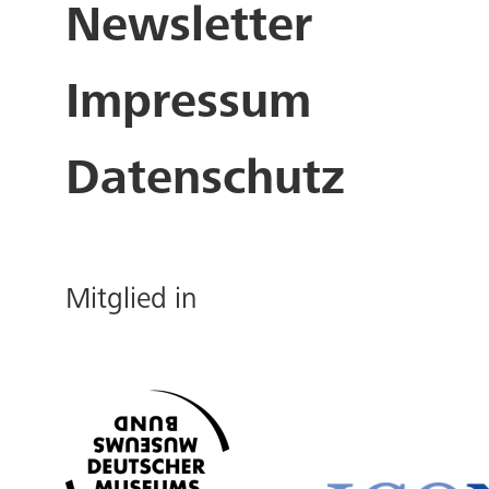
Newsletter
Zitiervorschläge
Impressum
Lilly Lulay, p.48/27 (mai
Online:
https://sammlung
Datenschutz
Online:
https://sammlung
Mitglied in
Permalink