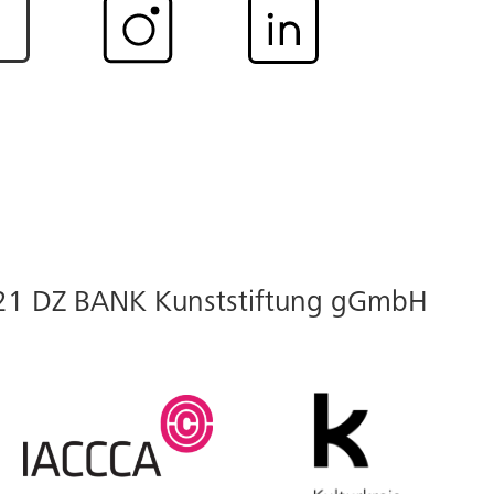
d’Images (Cologne 1961)
3/
3/
21 DZ BANK Kunststiftung gGmbH