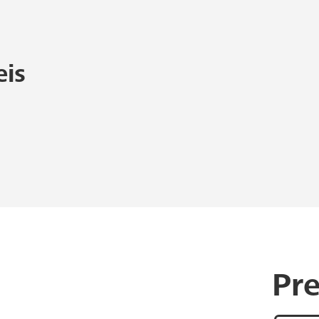
eis
Pigmenttintenstrahldruck
Baum
hnutzung
 dem
Urheberrecht
.
für die Nutzung urheberrechtlich geschu
mmung der Rechteinhaber erforderlich is
sich bitte an
info@kunststiftungdzban
Pre
hlen wir die folgenden Informationen 