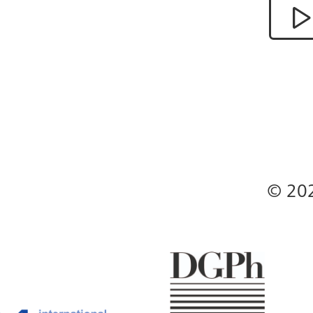
rie), 2014, aus der Serie: Construction 
.kunststiftungdzbank.de/exponat/1106
.kunststiftungdzbank.de/exponat/1106
© 20