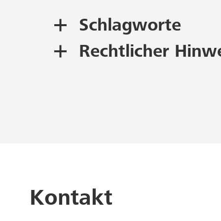
Schlagworte
Rechtlicher Hinw
Grafik
Digitaldruck
Urheberrecht und Nac
Dieses Objekt unterliegt
Beachten Sie bitte, dass 
möglicherweise die Zusti
Nachnutzung wenden Sie 
Kontakt
Als Quellenangabe empfe