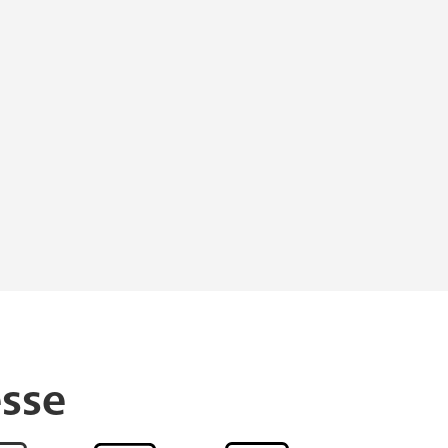
wollpapier
Collage
̈tzter Werke
t. Bei Fragen zur
k.de
.
sse
zu verwenden: