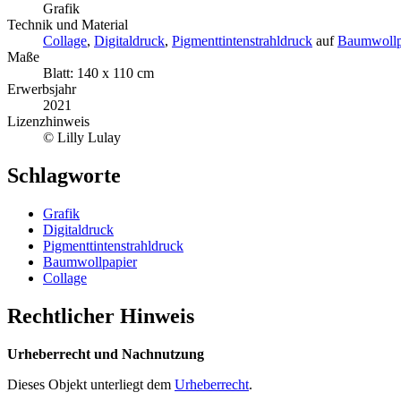
Grafik
Technik und Material
Collage
,
Digitaldruck
,
Pigmenttintenstrahldruck
auf
Baumwollp
Maße
Blatt: 140 x 110 cm
Erwerbsjahr
2021
Lizenzhinweis
© Lilly Lulay
Schlagworte
Grafik
Digitaldruck
Pigmenttintenstrahldruck
Baumwollpapier
Collage
Rechtlicher Hinweis
Urheberrecht und Nachnutzung
Dieses Objekt unterliegt dem
Urheberrecht
.