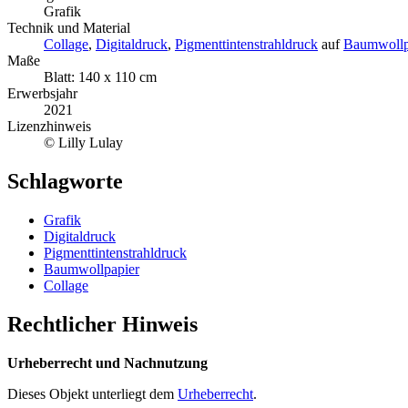
Grafik
Technik und Material
Collage
,
Digitaldruck
,
Pigmenttintenstrahldruck
auf
Baumwollp
Maße
Blatt: 140 x 110 cm
Erwerbsjahr
2021
Lizenzhinweis
© Lilly Lulay
Schlagworte
Grafik
Digitaldruck
Pigmenttintenstrahldruck
Baumwollpapier
Collage
Rechtlicher Hinweis
Urheberrecht und Nachnutzung
Dieses Objekt unterliegt dem
Urheberrecht
.