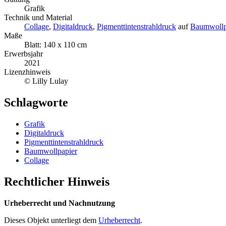
Grafik
Technik und Material
Collage
,
Digitaldruck
,
Pigmenttintenstrahldruck
auf
Baumwollp
Maße
Blatt: 140 x 110 cm
Erwerbsjahr
2021
Lizenzhinweis
© Lilly Lulay
Schlagworte
Grafik
Digitaldruck
Pigmenttintenstrahldruck
Baumwollpapier
Collage
Rechtlicher Hinweis
Urheberrecht und Nachnutzung
Dieses Objekt unterliegt dem
Urheberrecht
.