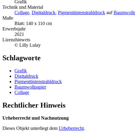
Grafik
Technik und Material
Collage
,
Digitaldruck
,
Pigmenttintenstrahldruck
auf
Baumwollp
Maße
Blatt: 140 x 110 cm
Erwerbsjahr
2021
Lizenzhinweis
© Lilly Lulay
Schlagworte
Grafik
Digitaldruck
Pigmenttintenstrahldruck
Baumwollpapier
Collage
Rechtlicher Hinweis
Urheberrecht und Nachnutzung
Dieses Objekt unterliegt dem
Urheberrecht
.