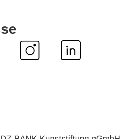
sse
 DZ BANK Kunststiftung gGmbH