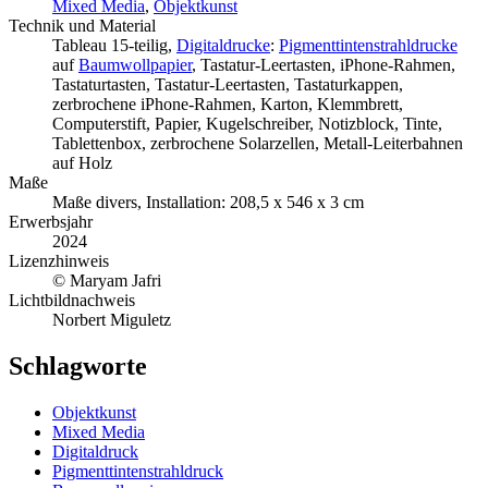
Mixed Media
,
Objektkunst
Technik und Material
Tableau 15-teilig,
Digitaldrucke
:
Pigmenttintenstrahldrucke
auf
Baumwollpapier
, Tastatur-Leertasten, iPhone-Rahmen,
Tastaturtasten, Tastatur-Leertasten, Tastaturkappen,
zerbrochene iPhone-Rahmen, Karton, Klemmbrett,
Computerstift, Papier, Kugelschreiber, Notizblock, Tinte,
Tablettenbox, zerbrochene Solarzellen, Metall-Leiterbahnen
auf Holz
Maße
Maße divers, Installation: 208,5 x 546 x 3 cm
Erwerbsjahr
2024
Lizenzhinweis
© Maryam Jafri
Lichtbildnachweis
Norbert Miguletz
Schlagworte
Objektkunst
Mixed Media
Digitaldruck
Pigmenttintenstrahldruck