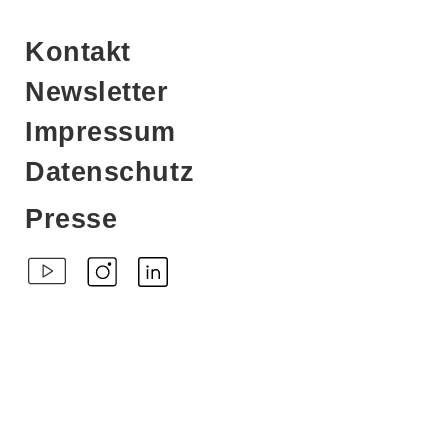
möglicherweise die Zustimmung
der Rechteinhaber erforderlich
Kontakt
ist. Bei Fragen zur Nachnutzung
wenden Sie sich bitte an
Newsletter
info@kunststiftungdzbank.de
.
Impressum
Als Quellenangabe empfehlen
Datenschutz
wir die folgenden Informationen
zu verwenden:
Presse
Zitiervorschläge
Studio for Propositional Cinema,
Manual: The Camera of
Disaster, 2022
Online:
https://sammlung.kunststiftungdzbank.de/kunstw
Online: