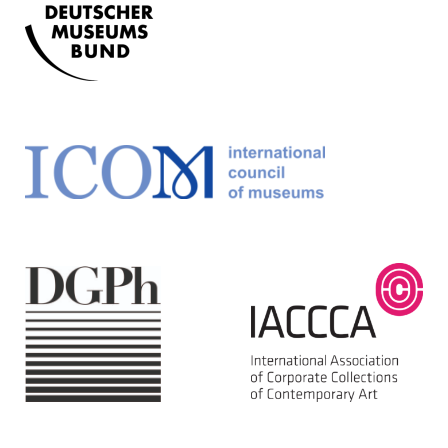
https://sammlung.kunststiftungdzbank.de/kunstwe
Permalink