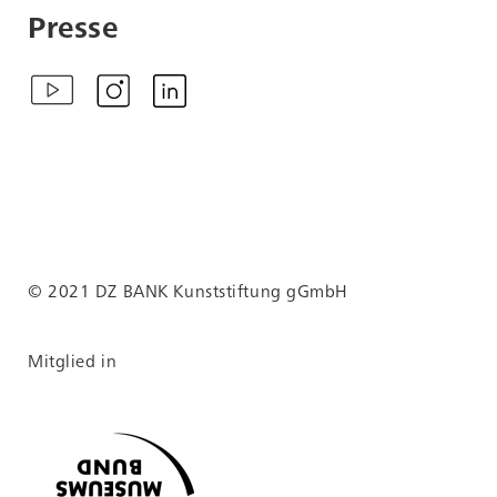
verwenden:
Presse
Zitiervorschläge
Christopher Williams, From left to
right: Mita Wimboprasetyo, Wuri
Wimboprasetyo, Sandra Kosasih,
Nancy Allard performing an
excerpt from Janger., 2002, aus
der Serie: (Someone is coming
from the East, her costume
shines, ornamented with flowers,
© 2021 DZ BANK Kunststiftung gGmbH
her waist is slender, her forehead
beautiful, whoever sees her falls
in love and is filled with joy.)
Mitglied in
Online:
https://sammlung.kunststiftungdzbank.de/kunstwe
Online: