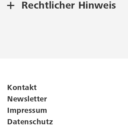
Rechtlicher Hinweis
Urheberrecht und
Nachnutzung
Dieses Objekt unterliegt dem
Urheberrecht
.
Beachten Sie bitte, dass für die
Nutzung urheberrechtlich
geschützter Werke
möglicherweise die Zustimmung
der Rechteinhaber erforderlich
Kontakt
ist. Bei Fragen zur Nachnutzung
wenden Sie sich bitte an
Newsletter
info@kunststiftungdzbank.de
.
Impressum
Als Quellenangabe empfehlen wir
Datenschutz
die folgenden Informationen zu