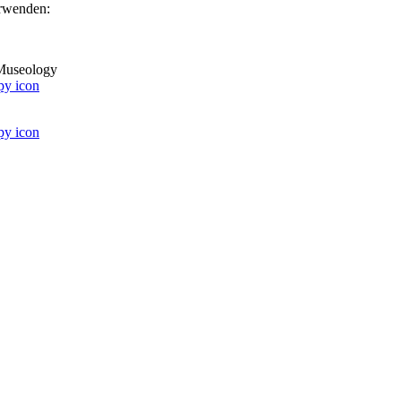
erwenden:
 Museology