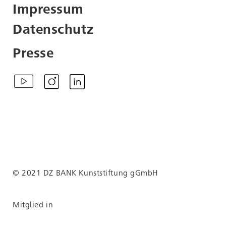
Impressum
Nachnutzung wenden Sie
sich bitte an
Datenschutz
info@kunststiftungdzbank.de
.
Presse
Als Quellenangabe
empfehlen wir die
folgenden Informationen
zu verwenden:
Zitiervorschläge
Andreas Mühe, Jan Carl
weiss, 2023, aus der Serie:
RAFNSU, 2023 fortlaufend
Online:
© 2021 DZ BANK Kunststiftung gGmbH
nk.de/exponat/11969/
https://sammlung.kunststiftungdzbank.de/
Mitglied in
Online:
nk.de/exponat/11969/
https://sammlung.kunststiftungdzbank.de/