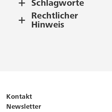
Schlagworte
Rechtlicher
Grafik
Digitaldruck
Hinweis
Pigmenttintenstrahldruck
Urheberrecht und
Nachnutzung
Baumwollpapier
Fotografie
Dieses Objekt unterliegt
dem
Urheberrecht
.
Beachten Sie bitte, dass für
die Nutzung
urheberrechtlich
geschützter Werke
möglicherweise die
Kontakt
Zustimmung der
Rechteinhaber erforderlich
Newsletter
ist. Bei Fragen zur