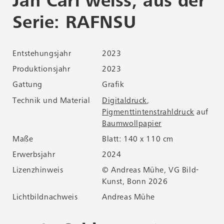
Jan Carl weiss, aus der
G
Serie: RAFNSU
S
Entstehungsjahr
2023
Ent
Produktionsjahr
2023
Pro
Gattung
Grafik
Ga
Technik und Material
Digitaldruck
,
Tec
auf
Pigmenttintenstrahldruck
auf
Baumwollpapier
Maße
Blatt: 140 x 110 cm
Ma
Erwerbsjahr
2024
Erw
Lizenzhinweis
© Andreas Mühe, VG Bild-
Liz
Kunst, Bonn 2026
Lichtbildnachweis
Andreas Mühe
Lic