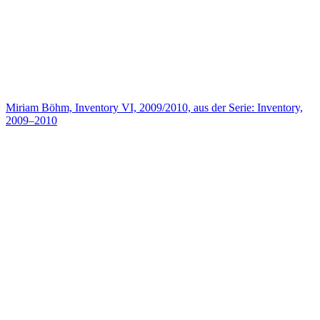
Miriam Böhm, Inventory VI, 2009/2010, aus der Serie: Inventory,
2009–2010