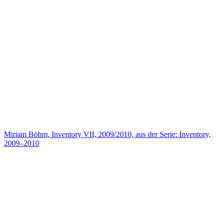
Miriam Böhm, Inventory VII, 2009/2010, aus der Serie: Inventory,
2009–2010