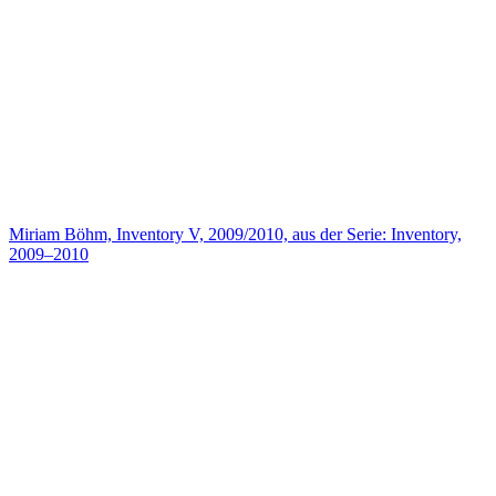
Miriam Böhm, Inventory V, 2009/2010, aus der Serie: Inventory,
2009–2010