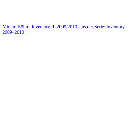
Miriam Böhm, Inventory II, 2009/2010, aus der Serie: Inventory,
2009–2010