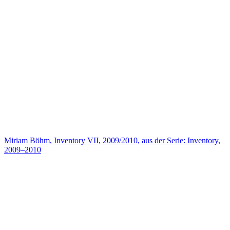
Miriam Böhm, Inventory VII, 2009/2010, aus der Serie: Inventory,
2009–2010