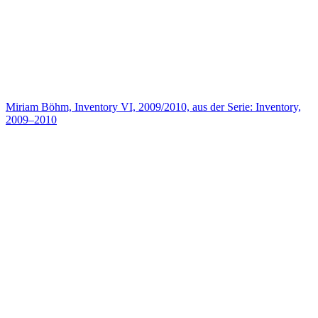
Miriam Böhm, Inventory VI, 2009/2010, aus der Serie: Inventory,
2009–2010