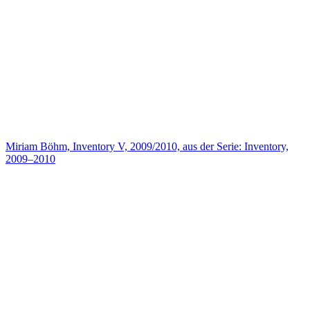
Miriam Böhm, Inventory V, 2009/2010, aus der Serie: Inventory,
2009–2010