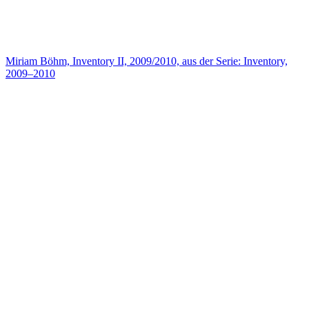
Miriam Böhm, Inventory II, 2009/2010, aus der Serie: Inventory,
2009–2010