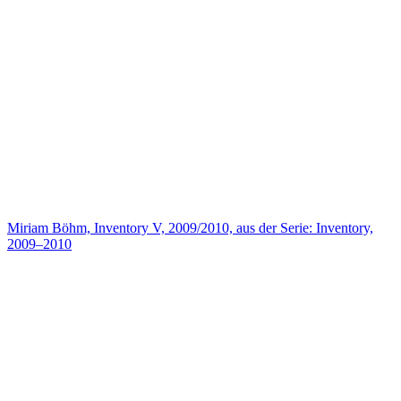
Miriam Böhm, Inventory V, 2009/2010, aus der Serie: Inventory,
2009–2010