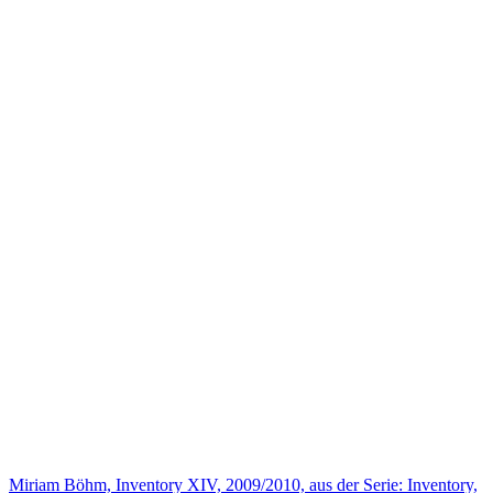
Miriam Böhm, Inventory XIV, 2009/2010, aus der Serie: Inventory,