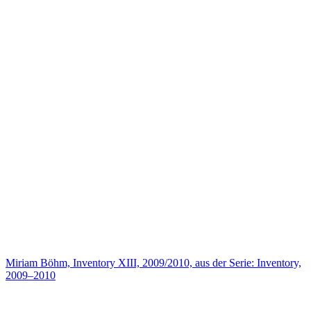
Miriam Böhm, Inventory XIII, 2009/2010, aus der Serie: Inventory,
2009–2010