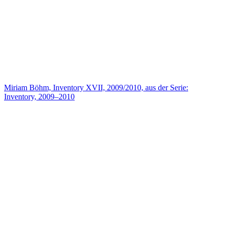
Miriam Böhm, Inventory XVII, 2009/2010, aus der Serie:
Inventory, 2009–2010